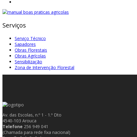
Serviços
Serviço Técnico
Sapadores
Obras Florestais
Obras Agrícolas
Sensibilização
Zona de Intervenção Florestal
Av. das Escolas, n.º 1 - 1.º Dto
4540-103 Arouca
Telefone
256 949 041
(Chamada para rede fixa nacional)