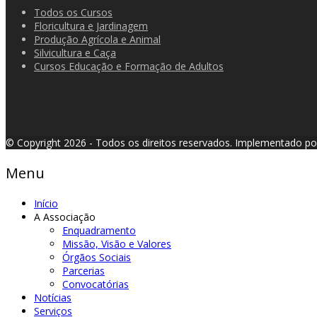
Todos os Cursos
Floricultura e Jardinagem
Produção Agrícola e Animal
Silvicultura e Caça
Cursos Educação e Formação de Adultos
© Copyright 2026 - Todos os direitos reservados.
Implementado p
Menu
Início
A Associação
Enquadramento
Missão, Visão e Valores
Órgãos Sociais
Parcerias
Convocatórias
Notícias
Serviços