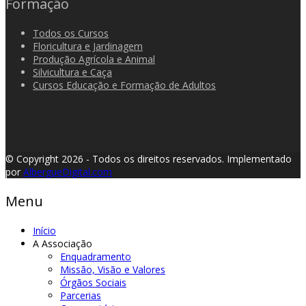
Formação
Todos os Cursos
Floricultura e Jardinagem
Produção Agrícola e Animal
Silvicultura e Caça
Cursos Educação e Formação de Adultos
© Copyright 2026 - Todos os direitos reservados.
Implementado
por
AlbergueDigital.com
Menu
Início
A Associação
Enquadramento
Missão, Visão e Valores
Órgãos Sociais
Parcerias