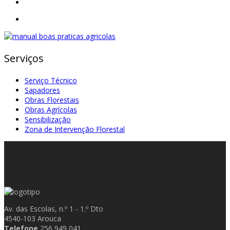
Serviços
Serviço Técnico
Sapadores
Obras Florestais
Obras Agrícolas
Sensibilização
Zona de Intervenção Florestal
Av. das Escolas, n.º 1 - 1.º Dto
4540-103 Arouca
Telefone
256 949 041