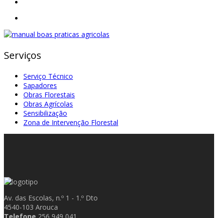
Serviços
Serviço Técnico
Sapadores
Obras Florestais
Obras Agrícolas
Sensibilização
Zona de Intervenção Florestal
Av. das Escolas, n.º 1 - 1.º Dto
4540-103 Arouca
Telefone
256 949 041