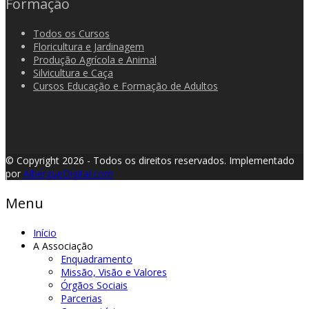
Formação
Todos os Cursos
Floricultura e Jardinagem
Produção Agrícola e Animal
Silvicultura e Caça
Cursos Educação e Formação de Adultos
© Copyright 2026 - Todos os direitos reservados.
Implementado
por
AlbergueDigital.com
Menu
Início
A Associação
Enquadramento
Missão, Visão e Valores
Órgãos Sociais
Parcerias