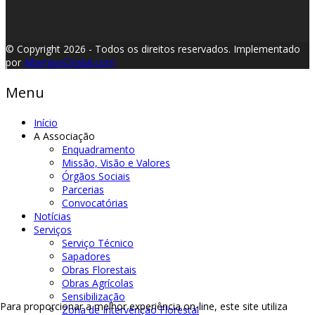
© Copyright 2026 - Todos os direitos reservados.
Implementado
por
AlbergueDigital.com
Menu
Início
A Associação
Enquadramento
Missão, Visão e Valores
Órgãos Sociais
Parcerias
Convocatórias
Notícias
Serviços
Serviço Técnico
Sapadores
Obras Florestais
Obras Agrícolas
Sensibilização
Para proporcionar a melhor experiência on-line, este site utiliza
Zona de Intervenção Florestal