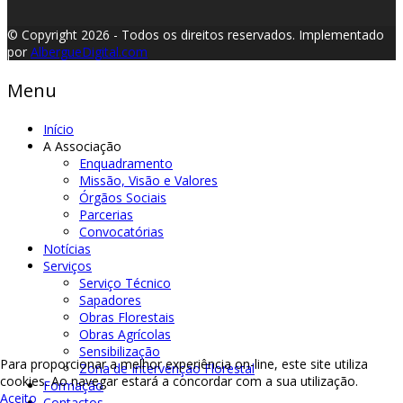
© Copyright 2026 - Todos os direitos reservados.
Implementado
por
AlbergueDigital.com
Menu
Início
A Associação
Enquadramento
Missão, Visão e Valores
Órgãos Sociais
Parcerias
Convocatórias
Notícias
Serviços
Serviço Técnico
Sapadores
Obras Florestais
Obras Agrícolas
Sensibilização
Para proporcionar a melhor experiência on-line, este site utiliza
Zona de Intervenção Florestal
cookies. Ao navegar estará a concordar com a sua utilização.
Formação
Aceito
Contactos