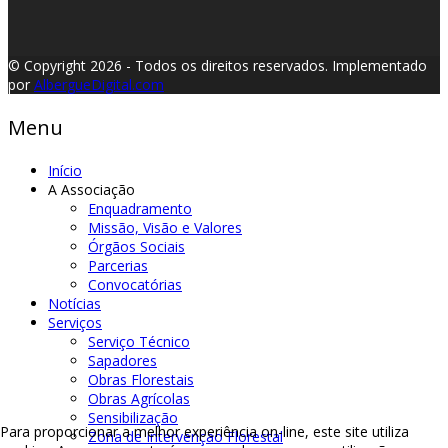
© Copyright 2026 - Todos os direitos reservados.
Implementado
por
AlbergueDigital.com
Menu
Início
A Associação
Enquadramento
Missão, Visão e Valores
Órgãos Sociais
Parcerias
Convocatórias
Notícias
Serviços
Serviço Técnico
Sapadores
Obras Florestais
Obras Agrícolas
Sensibilização
Para proporcionar a melhor experiência on-line, este site utiliza
Zona de Intervenção Florestal