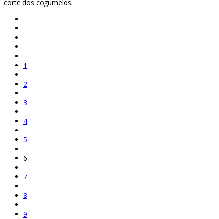
corte dos cogumelos.
1
2
3
4
5
6
7
8
9