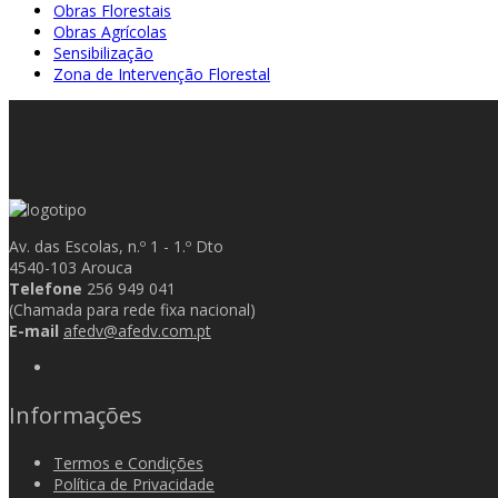
Obras Florestais
Obras Agrícolas
Sensibilização
Zona de Intervenção Florestal
Av. das Escolas, n.º 1 - 1.º Dto
4540-103 Arouca
Telefone
256 949 041
(Chamada para rede fixa nacional)
E-mail
afedv@afedv.com.pt
Informações
Termos e Condições
Política de Privacidade