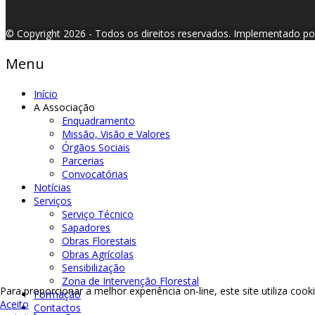
© Copyright 2026 - Todos os direitos reservados.
Implementado p
Menu
Início
A Associação
Enquadramento
Missão, Visão e Valores
Órgãos Sociais
Parcerias
Convocatórias
Notícias
Serviços
Serviço Técnico
Sapadores
Obras Florestais
Obras Agrícolas
Sensibilização
Zona de Intervenção Florestal
Para proporcionar a melhor experiência on-line, este site utiliza coo
Formação
Aceito
Contactos