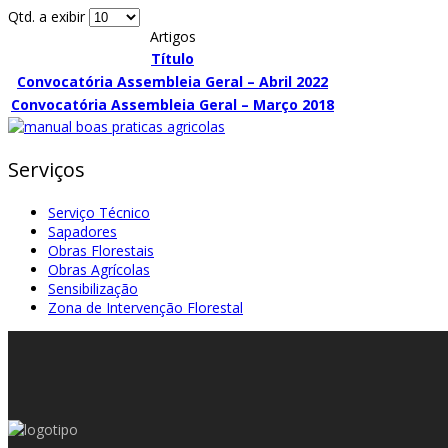
Qtd. a exibir
Artigos
Título
Convocatória Assembleia Geral – Abril 2022
Convocatória Assembleia Geral – Março 2018
Serviços
Serviço Técnico
Sapadores
Obras Florestais
Obras Agrícolas
Sensibilização
Zona de Intervenção Florestal